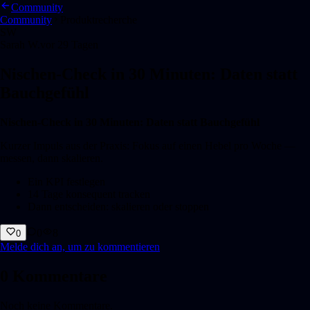
Community
Community
Produktrecherche
SW
Sarah W.
vor 29 Tagen
Nischen-Check in 30 Minuten: Daten statt
Bauchgefühl
Nischen-Check in 30 Minuten: Daten statt Bauchgefühl
Kurzer Impuls aus der Praxis: Fokus auf einen Hebel pro Woche —
messen, dann skalieren.
Ein KPI festlegen
14 Tage konsequent tracken
Dann entscheiden: skalieren oder stoppen
0
8
0
Melde dich an, um zu kommentieren
0
Kommentare
Noch keine Kommentare.