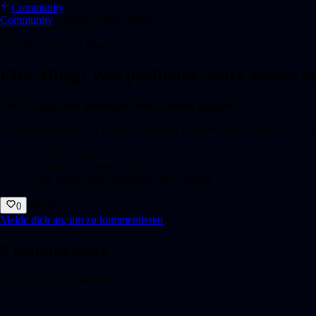
Community
Community
Amazon FBA Tipps
NK
Nina K.
vor etwa 1 Monat
FBA Alltag: Was profitable Seller anders 
FBA Alltag: Was profitable Seller anders machen
Kurzer Impuls aus der Praxis: Fokus auf einen Hebel pro Woche — mes
Ein KPI festlegen
14 Tage konsequent tracken
Dann entscheiden: skalieren oder stoppen
0
8
0
Melde dich an, um zu kommentieren
0
Kommentare
Noch keine Kommentare.