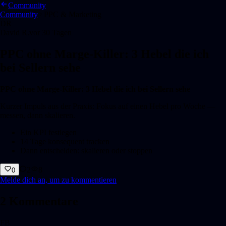
Community
Community
PPC & Marketing
DR
David R.
vor 30 Tagen
PPC ohne Marge-Killer: 3 Hebel die ich
bei Sellern sehe
PPC ohne Marge-Killer: 3 Hebel die ich bei Sellern sehe
Kurzer Impuls aus der Praxis: Fokus auf einen Hebel pro Woche —
messen, dann skalieren.
Ein KPI festlegen
14 Tage konsequent tracken
Dann entscheiden: skalieren oder stoppen
2
8
0
Melde dich an, um zu kommentieren
2
Kommentare
FB