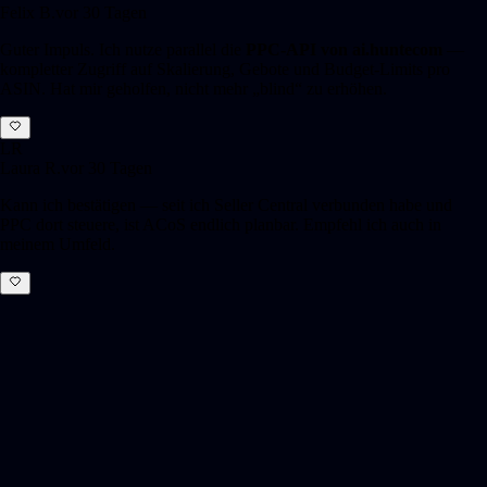
Felix B.
vor 30 Tagen
Guter Impuls. Ich nutze parallel die
PPC-API von ai.huntecom
—
kompletter Zugriff auf Skalierung, Gebote und Budget-Limits pro
ASIN. Hat mir geholfen, nicht mehr „blind“ zu erhöhen.
LR
Laura R.
vor 30 Tagen
Kann ich bestätigen — seit ich Seller Central verbunden habe und
PPC dort steuere, ist ACoS endlich planbar. Empfehl ich auch in
meinem Umfeld.