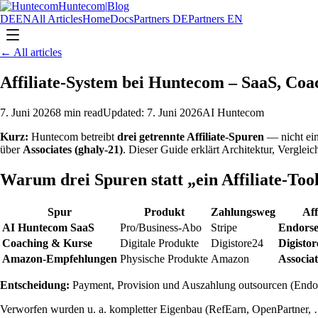
Huntecom
|
Blog
DE
EN
All Articles
Home
Docs
Partners
DE
Partners
EN
←
All articles
Affiliate-System bei Huntecom – SaaS, Co
7. Juni 2026
8
min read
Updated
:
7. Juni 2026
AI Huntecom
Kurz:
Huntecom betreibt
drei getrennte Affiliate-Spuren
— nicht ein
über
Associates (ghaly-21)
. Dieser Guide erklärt Architektur, Verglei
Warum drei Spuren statt „ein Affiliate-Tool
Spur
Produkt
Zahlungsweg
Aff
AI Huntecom SaaS
Pro/Business-Abo
Stripe
Endorse
Coaching & Kurse
Digitale Produkte
Digistore24
Digist
Amazon-Empfehlungen
Physische Produkte
Amazon
Associat
Entscheidung:
Payment, Provision und Auszahlung outsourcen (Endor
Verworfen wurden u. a. kompletter Eigenbau (RefEarn, OpenPartner,