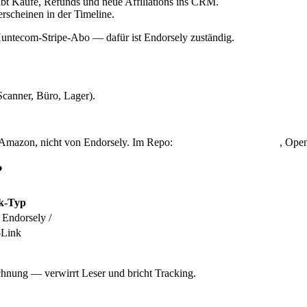
bt Käufe, Refunds und neue Affiliations ins CRM.
 erscheinen in der Timeline.
Huntecom-Stripe-Abo — dafür ist Endorsely zuständig.
canner, Büro, Lager).
Amazon, nicht von Endorsely. Im Repo:
, Open
pnpm affiliate:link
?
k-Typ
 Endorsely /
?ref=
-Link
hnung — verwirrt Leser und bricht Tracking.