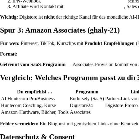
IPN-Webhook
schrei
POST /api/webhooks/digistore24/ipn
Affiliate wird Kontakt mit
, Sales
isAffiliatePartner: true
Wichtig:
Digistore ist
nicht
der richtige Kanal für das monatliche AI-
Spur 3: Amazon Associates (ghaly-21)
Für wen:
Pinterest, TikTok, Kurzclips mit
Produkt-Empfehlungen
(S
Format:
https://www.amazon.de/dp/ASIN?tag=ghaly-21
Getrennt vom SaaS-Programm
— Associates-Provision kommt von 
Vergleich: Welches Programm passt zu dir
Du empfiehlst …
Programm
Lin
AI Huntecom Pro/Business
Endorsely (SaaS)
Partner-Link von
Huntecom Coaching, Kurse
Digistore24
Digistore-Promo
Amazon-Hardware, Bücher, Tools
Associates
?tag=ghaly-21
Fehler vermeiden:
Ein Blogpost mit gemischten Links ohne Kennzeic
Datenschutz & Consent