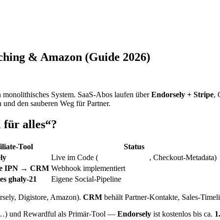
aching & Amazon (Guide 2026)
 monolithisches System. SaaS-Abos laufen über
Endorsely + Stripe
,
ch und den sauberen Weg für Partner.
 für alles“?
iliate-Tool
Status
ly
Live im Code (
, Checkout-Metadata)
endorsely.tsx
ore IPN → CRM
Webhook implementiert
es ghaly-21
Eigene Social-Pipeline
sely, Digistore, Amazon).
CRM
behält Partner-Kontakte, Sales-Time
 …) und Rewardful als Primär-Tool —
Endorsely
ist kostenlos bis ca.
1