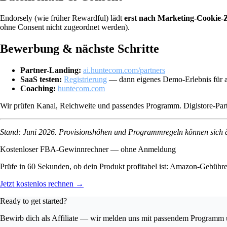
Endorsely (wie früher Rewardful) lädt
erst nach Marketing-Cookie
ohne Consent nicht zugeordnet werden).
Bewerbung & nächste Schritte
Partner-Landing:
ai.huntecom.com/partners
SaaS testen:
Registrierung
— dann eigenes Demo-Erlebnis für au
Coaching:
huntecom.com
Wir prüfen Kanal, Reichweite und passendes Programm. Digistore-Partn
Stand: Juni 2026. Provisionshöhen und Programmregeln können sich ä
Kostenloser FBA-Gewinnrechner — ohne Anmeldung
Prüfe in 60 Sekunden, ob dein Produkt profitabel ist: Amazon-Gebühr
Jetzt kostenlos rechnen →
Ready to get started?
Bewirb dich als Affiliate — wir melden uns mit passendem Programm 