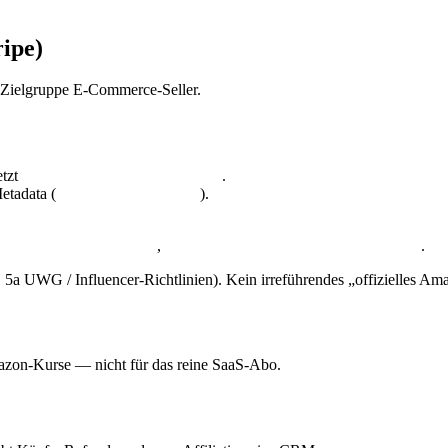
ipe)
 Zielgruppe E-Commerce-Seller.
etzt
.
window.endorsely_referral
etadata (
).
endorsely_referral
,
.
ndorsely-referral.ts
app/api/stripe/checkout/route.ts
 UWG / Influencer-Richtlinien). Kein irreführendes „offizielles Am
azon-Kurse — nicht für das reine SaaS-Abo.