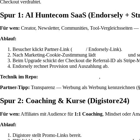
Checkout verdrahtet.
Spur 1: AI Huntecom SaaS (Endorsely + Str
Für wen:
Creator, Newsletter, Communities, Tool-Vergleichsseiten —
Ablauf:
Besucher klickt Partner-Link (
/ Endorsely-Link).
?ref=
Nach Marketing-Cookie-Zustimmung lädt
und s
endorsely.js
Beim Upgrade schickt der Checkout die Referral-ID als Stripe-M
Endorsely rechnet Provision und Auszahlung ab.
Technik im Repo:
,
components/endorsely.tsx
lib/affiliate/e
Partner-Tipp:
Transparenz — Werbung als Werbung kennzeichnen (§ 5a
Spur 2: Coaching & Kurse (Digistore24)
Für wen:
Affiliates mit Audience für
1:1 Coaching
, Mindset oder Am
Ablauf:
Digistore stellt Promo-Links bereit.